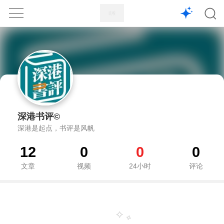
1X
APP
主页
深港书评©
深港是起点，书评是风帆
12
0
0
0
文章
视频
24小时
评论