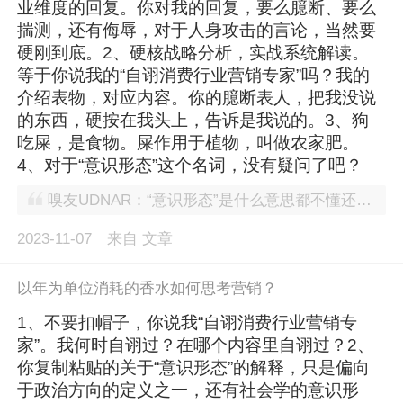
业维度的回复。你对我的回复，要么臆断、要么
揣测，还有侮辱，对于人身攻击的言论，当然要
硬刚到底。2、硬核战略分析，实战系统解读。
等于你说我的“自诩消费行业营销专家”吗？我的
介绍表物，对应内容。你的臆断表人，把我没说
的东西，硬按在我头上，告诉是我说的。3、狗
吃屎，是食物。屎作用于植物，叫做农家肥。
4、对于“意识形态”这个名词，没有疑问了吧？
嗅友UDNAR：“意识形态”是什么意思都不懂还搞营销咨询
2023-11-07
来自
文章
以年为单位消耗的香水如何思考营销？
1、不要扣帽子，你说我“自诩消费行业营销专
家”。我何时自诩过？在哪个内容里自诩过？2、
你复制粘贴的关于“意识形态”的解释，只是偏向
于政治方向的定义之一，还有社会学的意识形