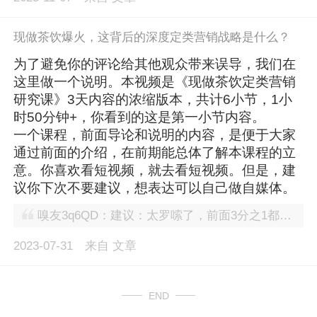
现做茶饮爆火，这背后的深度定类营销战略是什么？
为了避免你的评论给其他观众带来误导，我们在
这里做一个说明。本视频是《现做茶饮定类营销
研究课》3天内容的浓缩版本，共计6小节，1小
时50分钟+，你看到的这是第一小节内容。
一个课程，前面导论和说明的内容，是便于大家
通过前面的介绍，在前期能总体了解本课程的立
意。你喜欢看短视频，就去看短视频。但是，建
议你下次不要建议，想表达可以自己做自媒体。
嗅友3q6QD：建议：太罗嗦了，前面3分之1都是讲的无关紧要的东西，现在是短视频的时代，提前讲干货，其他自吹自擂，拉关注的话放后面比较好。
2023-07-31
来自
文章
END