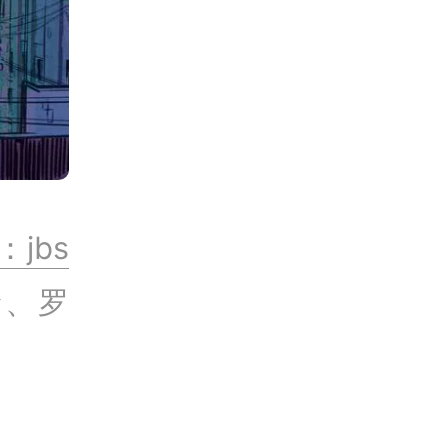
jbs
岭、罗
》