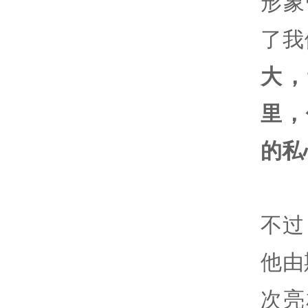
形象
了我
大，
里，
的私
不过
他由
次亮