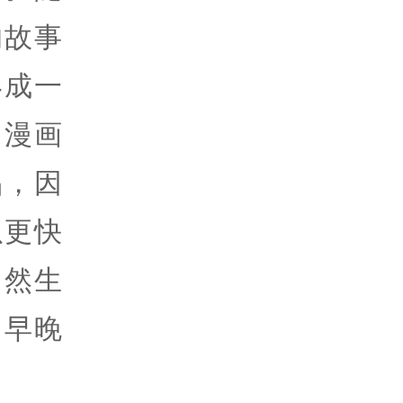
的故事
形成一
，漫画
品，因
以更快
自然生
，早晚