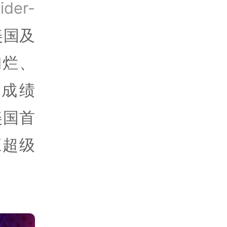
der-
美国及
绚烂、
成绩
美国首
应超级