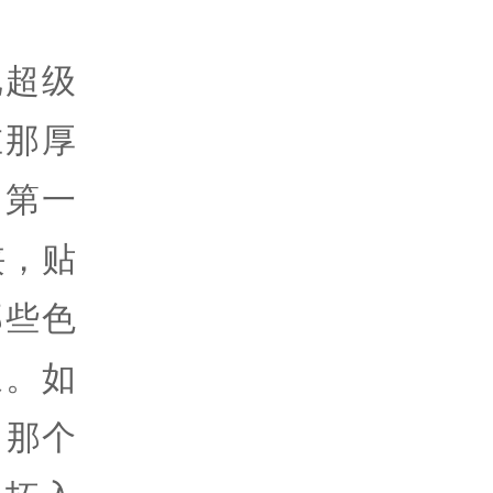
把超级
在那厚
，第一
侠，贴
那些色
象。如
，那个