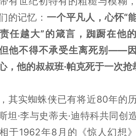
带有世纪初特有的粗糙与模糊
们的记忆：
一个平凡人，心怀“
责任越大”的箴言，踟蹰在他
但他不得不承受生离死别——
心，他的叔叔班·帕克死于一次抢
，其实蜘蛛侠已有将近80年的
斯坦·李与史蒂夫·迪特科共同创
相于1962年8月的《惊人幻想