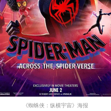
《蜘蛛侠：纵横宇宙》海报