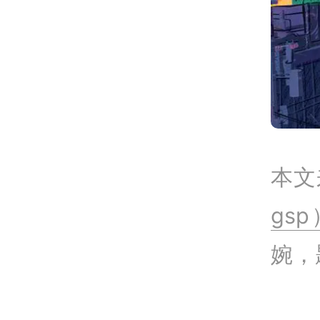
本文
gsp
婉，