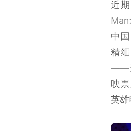
近期
Man:
中国
精
——
映票
英雄