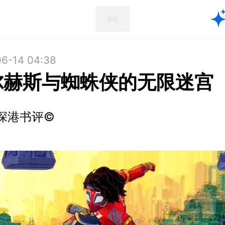
6-14 04:38
尔赫斯与蜘蛛侠的无限迷宫
深港书评©