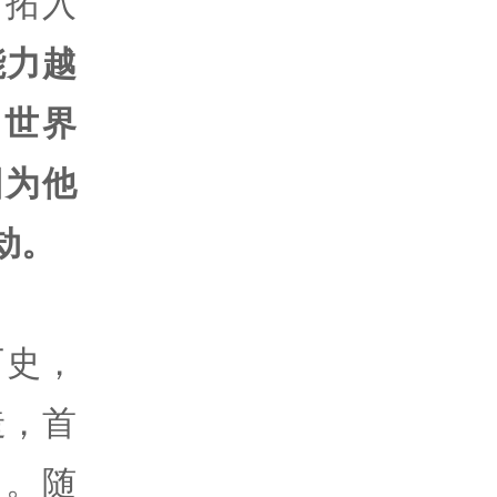
，拓入
能力越
的世界
因为他
劫。
历史，
造，首
》。随