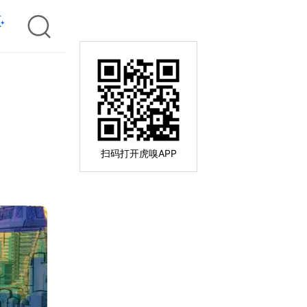
扫码打开虎嗅APP