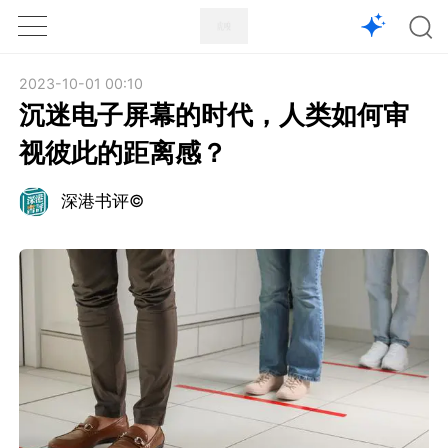
1X
APP
主页
2023-10-01 00:10
沉迷电子屏幕的时代，人类如何审
视彼此的距离感？
深港书评©