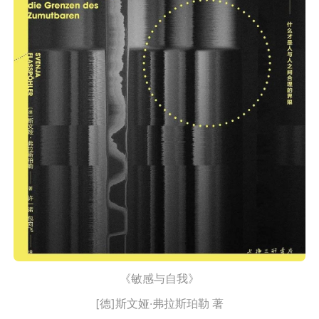
《敏感与自我》
[德]斯文娅·弗拉斯珀勒 著