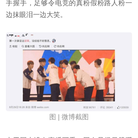
手握手，足够令电竞的真粉假粉路人粉一
边抹眼泪一边大笑。
图 | 微博截图