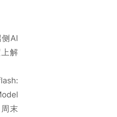
侧AI
度上解
sh:
odel
》，周末