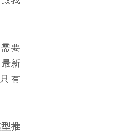
。
约需要
，最新
存只有
模型推