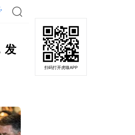
，发
扫码打开虎嗅APP