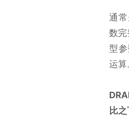
通常
数完
型参
运算
DR
比之