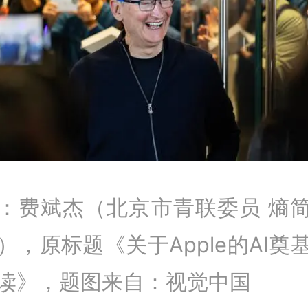
：费斌杰（北京市青联委员 熵
O），原标题《关于Apple的AI奠
读》，题图来自：视觉中国