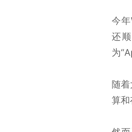
今年
还顺
为“Ap
随着
算和
然而