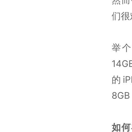
们很
举个
14
的i
8G
如何