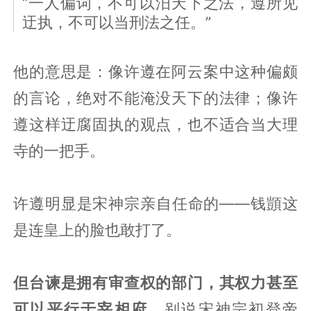
“一人偏词，不可以汨天下之法，遵所见
迂执，不可以当刑法之任。”
他的意思是：像许遵在阿云案中这种偏颇
的言论，绝对不能淹没天下的法律；像许
遵这样迂腐固执的观点，也不适合当大理
寺的一把手。
许遵明显是宋神宗亲自任命的——钱顗这
是连皇上的脸也敢打了。
但台谏是拥有审查权的部门，其权力甚至
可以平行于宰相府。
别说宋神宗初登帝