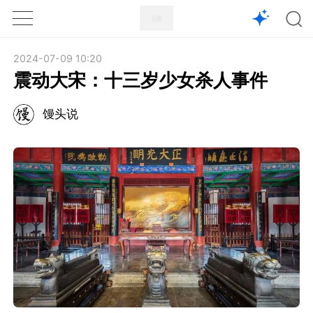
1X
APP
主页
2024-07-09 10:20
震动大宋：十三岁少女杀人事件
馒头说