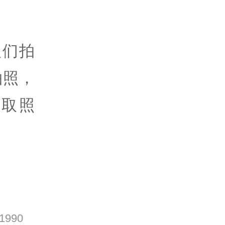
人们拍
拍照，
去取照
990