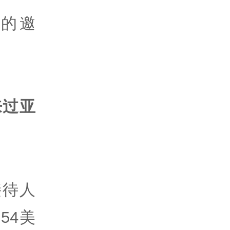
志的邀
来过亚
接待人
54美