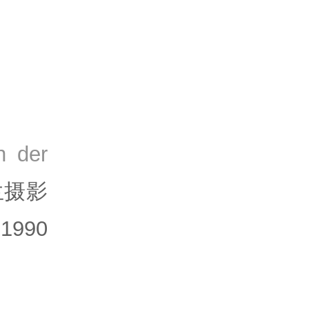
n der
兰摄影
990
。