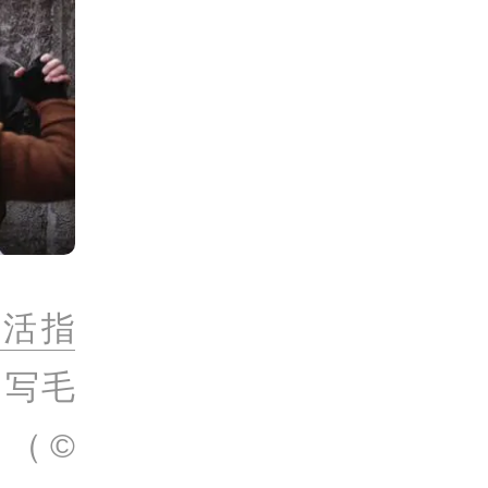
生活指
，写毛
（©