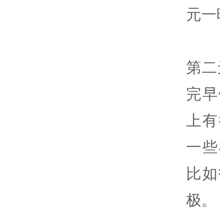
元一
第二
完早
上有
一些
比如
极。