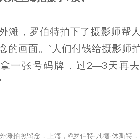
外滩，罗伯特拍下了摄影师帮
念的画面。“人们付钱给摄影师
拿一张号码牌，过2—3天再
”
外滩拍照留念，上海，©罗伯特·凡德·休斯特，1