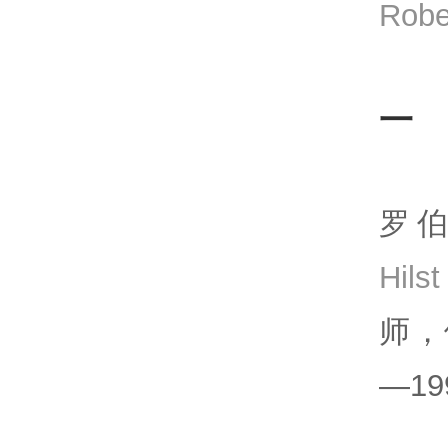
Robe
一
罗伯
Hil
师，
—19