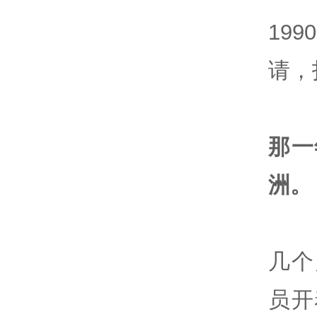
19
请，
那一
洲。
几个
员开