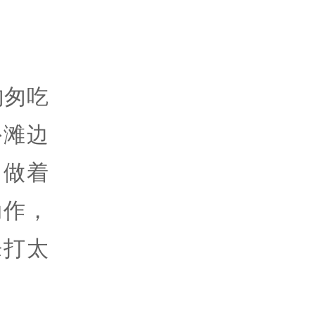
匆匆吃
外滩边
民做着
动作，
乐打太