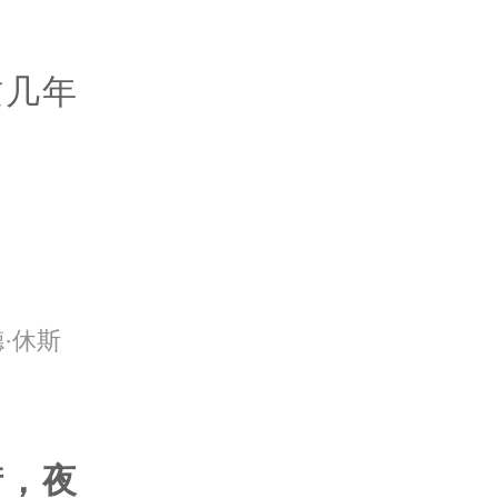
这几年
·休斯
街，夜