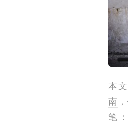
本
南
，
笔