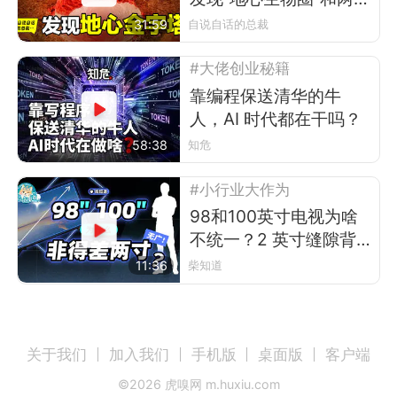
座“地心金字塔”
31:59
自说自话的总裁
#大佬创业秘籍
靠编程保送清华的牛
人，AI 时代都在干吗？
58:38
知危
#小行业大作为
98和100英寸电视为啥
不统一？2 英寸缝隙背
后的行业故事
11:36
柴知道
关于我们
加入我们
手机版
桌面版
客户端
©
2026
虎嗅网 m.huxiu.com