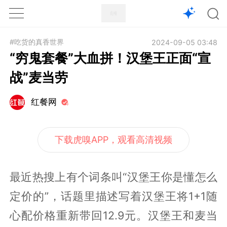
1X
APP
主页
#吃货的真香世界
2024-09-05 03:48
“穷鬼套餐”大血拼！汉堡王正面“宣
战”麦当劳
红餐网
下载虎嗅APP，观看高清视频
最近热搜上有个词条叫“汉堡王你是懂怎么
定价的”，话题里描述写着汉堡王将1+1随
心配价格重新带回12.9元。汉堡王和麦当