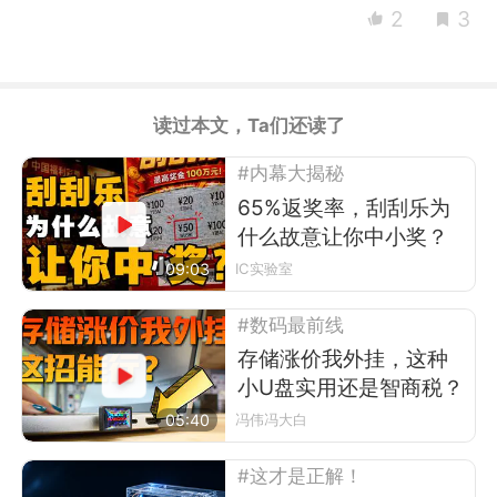
2
3
读过本文，Ta们还读了
#内幕大揭秘
65%返奖率，刮刮乐为
什么故意让你中小奖？
09:03
IC实验室
#数码最前线
存储涨价我外挂，这种
小U盘实用还是智商税？
05:40
冯伟冯大白
#这才是正解！