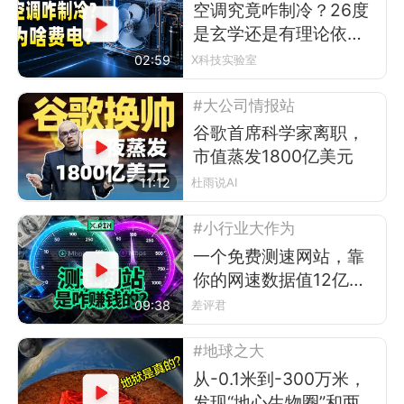
空调究竟咋制冷？26度
是玄学还是有理论依
据？
02:59
X科技实验室
#大公司情报站
谷歌首席科学家离职，
市值蒸发1800亿美元
11:12
杜雨说AI
#小行业大作为
一个免费测速网站，靠
你的网速数据值12亿美
元？
09:38
差评君
#地球之大
从-0.1米到-300万米，
发现“地心生物圈”和两