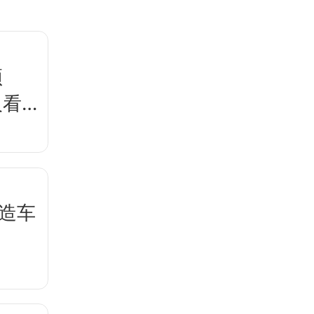
顶
人看
，造车