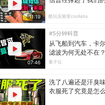
互联网时代
酷玩实验室coollabs
11:19
#5分钟科普
从飞船到汽车，卡
滤波为何无处不在
量子位
07:46
洗了八遍还是汗臭
衣服死了究竟是怎
事