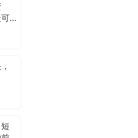
变
最可
头，
，短
的前