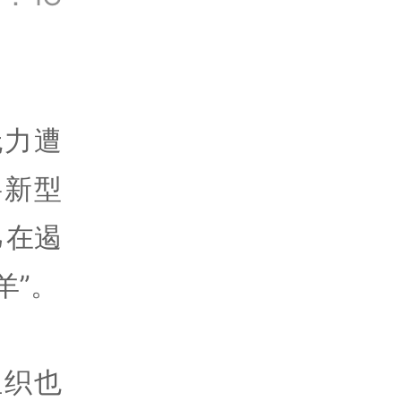
无力遭
将新型
己在遏
羊”。
组织也