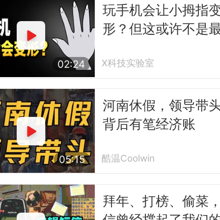
玩手机会让小拇指
形？但这或许不是
怕的事
X科技实验室
02:24
河南休假，领导带
背后有笔经济账
酷温Coolwin
05:15
拜年、打榜、偷菜
信曾经撑起了我们