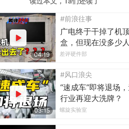
读过本文，Ta们还读了
#前浪往事
广电终于干掉了机
盒，但现在没多少
电视了
差评硬件部
04:19
#风口浪尖
“速成车”即将退场
行业再迎大洗牌？
螺旋实验室
03:15