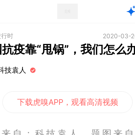
进行时
2020-03-2
国抗疫靠“甩锅”，我们怎么
科技袁人
下载虎嗅APP，观看高清视频
文来自：科技袁人，题图来自：