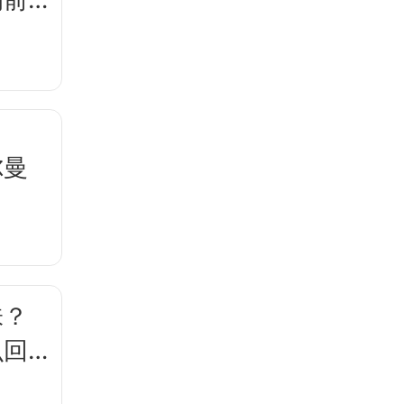
尔曼
？
味？
么回