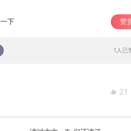
持一下
赞
1人已
21