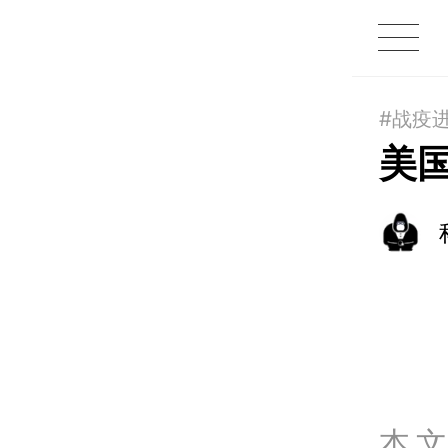
1X
APP
主页
#战疫
美
本