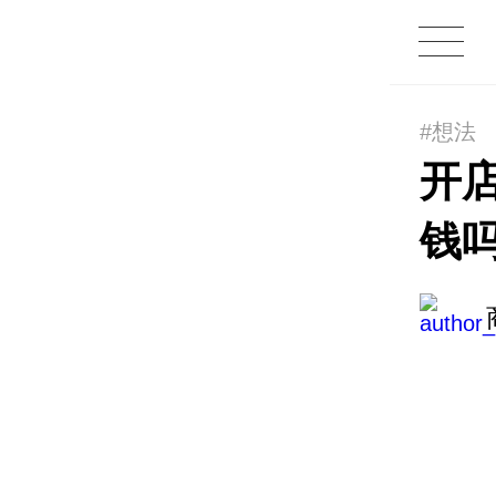
#想法
开
钱