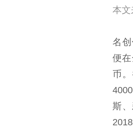
本文
名创
便在
币。
40
斯、
20