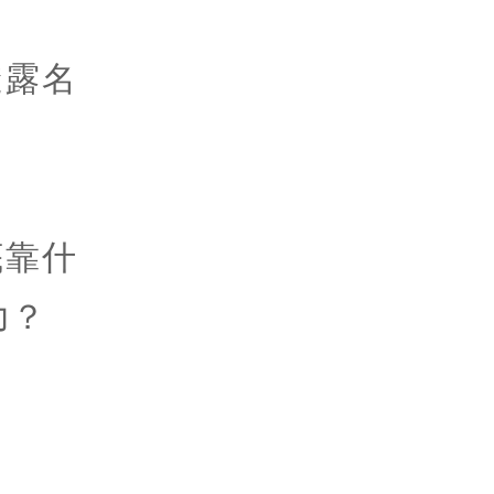
透露名
底靠什
力？