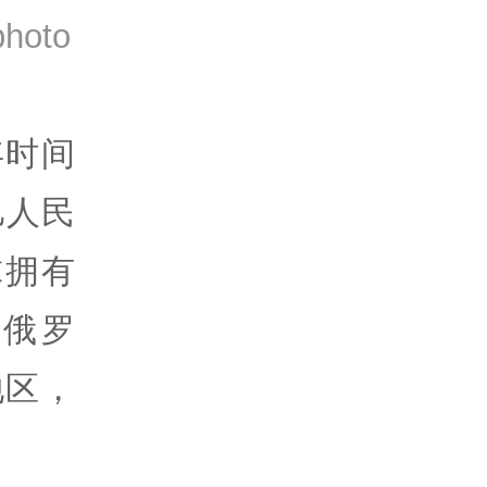
oto
年时间
亿人民
球拥有
、俄罗
地区，