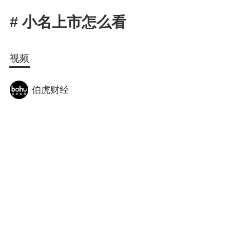
1X
APP
主页
# 小名上市怎么看
视频
伯虎财经