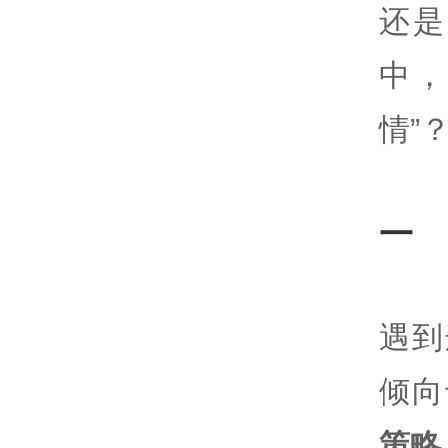
还是
中
情”
一
遇到
倾向
策略