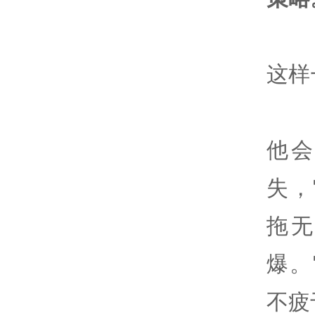
这样
他
失，
拖
爆。
不疲