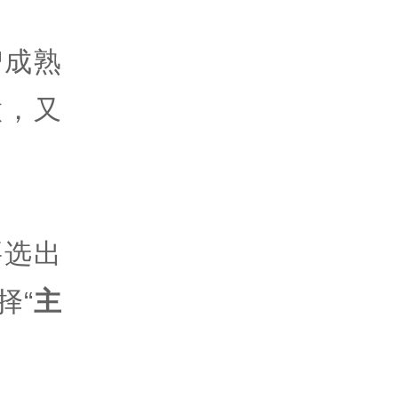
智成熟
做，又
要选出
择“
主