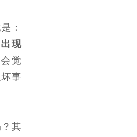
就是：
出现
会觉
么坏事
吗？其