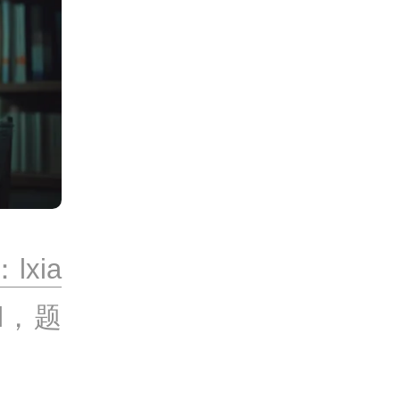
lxia
l，题