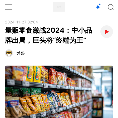
1X
APP
主页
2024-11-27 02:04
量贩零食激战2024：中小品
牌出局，巨头将“终端为王”
灵兽