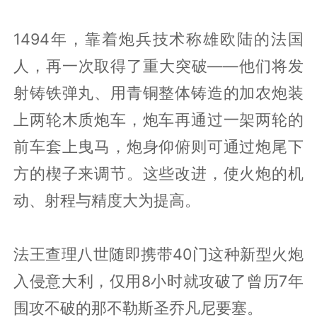
1494年，靠着炮兵技术称雄欧陆的法国
人，再一次取得了重大突破——他们将发
射铸铁弹丸、用青铜整体铸造的加农炮装
上两轮木质炮车，炮车再通过一架两轮的
前车套上曳马，炮身仰俯则可通过炮尾下
方的楔子来调节。这些改进，使火炮的机
动、射程与精度大为提高。
法王查理八世随即携带40门这种新型火炮
入侵意大利，仅用8小时就攻破了曾历7年
围攻不破的那不勒斯圣乔凡尼要塞。