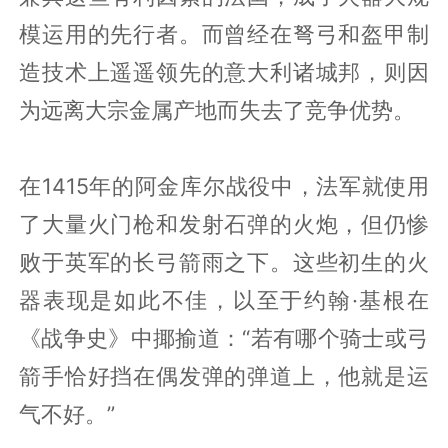
模运用的先行者。而曾经在弩弓和盔甲制
造技术上遥遥领先的意大利诸城邦，则因
为远离大宗金属产地而失去了竞争优势。
在1415年的阿金库尔战役中，法军就使用
了大量火门枪和发射石弹的火炮，但仍惨
败于英军的长弓箭雨之下。这些初生的火
器表现是如此不佳，以至于约翰·基根在
《战争史》中揶揄道：“若有哪个骑士或弓
箭手恰好挡在偶发弹的弹道上，他就是运
气不好。”