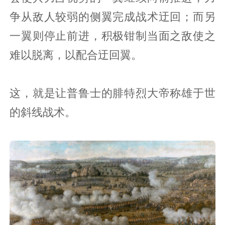
争从敌人较弱的侧翼完成战术迂回；而另
一翼则停止前进，积极钳制当面之敌使之
难以脱离，以配合迂回翼。
这，就是让普鲁士的腓特烈大帝称雄于世
的斜线战术。