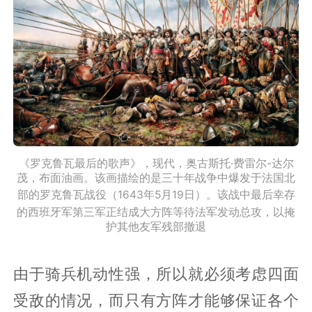
《罗克鲁瓦最后的歌声》，现代，奥古斯托·费雷尔-达尔
茂，布面油画。该画描绘的是三十年战争中爆发于法国北
部的罗克鲁瓦战役
（1643年5月19日）
。该战中最后幸存
的西班牙军第三军正结成大方阵等待法军发动总攻，以掩
护其他友军残部撤退
由于骑兵机动性强，所以就必须考虑四面
受敌的情况，而只有方阵才能够保证各个