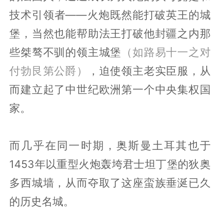
技术引领者——火炮既然能打破英王的城
堡，当然也能帮助法王打破他封疆之内那
些桀骜不驯的领主城堡
（如路易十一之对
付勃艮第公爵）
，迫使领主老实臣服，从
而建立起了中世纪欧洲第一个中央集权国
家。
而几乎在同一时期，奥斯曼土耳其也于
1453年以重型火炮轰垮君士坦丁堡的狄奥
多西城墙，从而夺取了这座蛮族垂涎已久
的历史名城。