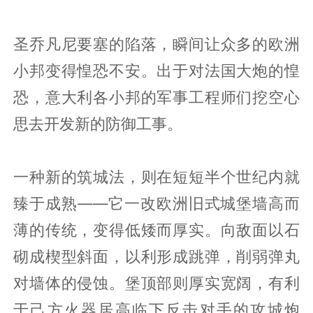
圣乔凡尼要塞的陷落，瞬间让众多的欧洲
小邦变得惶恐不安。出于对法国大炮的惶
恐，意大利各小邦的军事工程师们挖空心
思去开发新的防御工事。
一种新的筑城法，则在短短半个世纪内就
臻于成熟——它一改欧洲旧式城堡墙高而
薄的传统，变得低矮而厚实。向敌面以石
砌成楔型斜面，以利形成跳弹，削弱弹丸
对墙体的侵蚀。堡顶部则厚实宽阔，有利
于己方火器居高临下反击对手的攻城炮