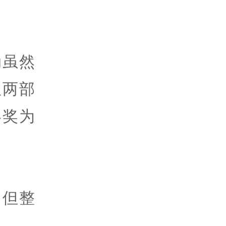
动虽然
权两部
终奖为
，但整