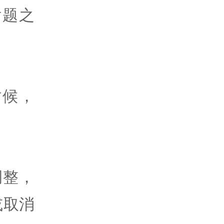
话题之
时候，
调整，
或取消