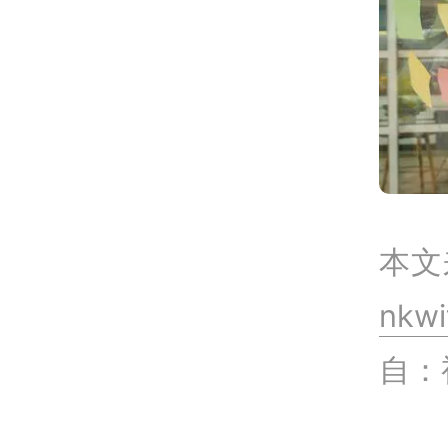
本文
nkw
自：