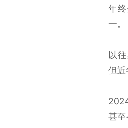
年终
一。
以往
但近
20
甚至