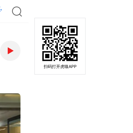
扫码打开虎嗅APP