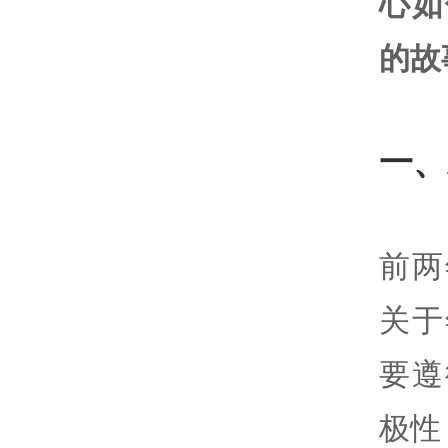
心如
的故
一、
前两
关于
要遵
极性