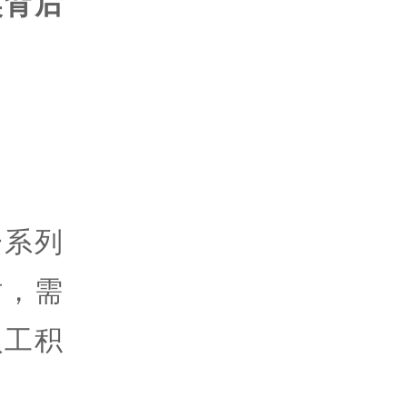
奖背后
一系列
时，需
员工积