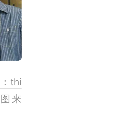
：thi
图来