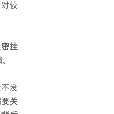
相对较
紧密挂
绩。
发不发
需要关