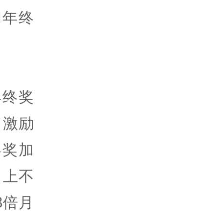
和年终
年终奖
了激励
终奖加
，上不
8倍月