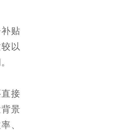
房补贴
放较以
间。
还直接
大背景
效率、