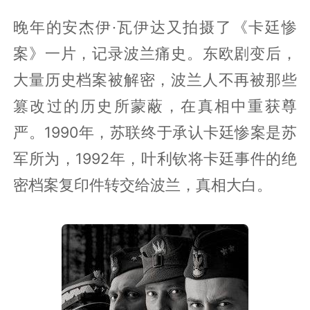
晚年的安杰伊·瓦伊达又拍摄了《卡廷惨
案》一片，记录波兰痛史。东欧剧变后，
大量历史档案被解密，波兰人不再被那些
篡改过的历史所蒙蔽，在真相中重获尊
严。1990年，苏联终于承认卡廷惨案是苏
军所为，1992年，叶利钦将卡廷事件的绝
密档案复印件转交给波兰，真相大白。