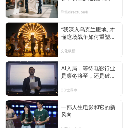
制事件
导筒directube©
“我深入乌克兰腹地, 才
懂这场战争如何重塑了
乌克兰人”
文化纵横
AI入局，等待电影行业
是凛冬将至，还是破晓
重生？
CG世界©
一部人生电影和它的新
风向