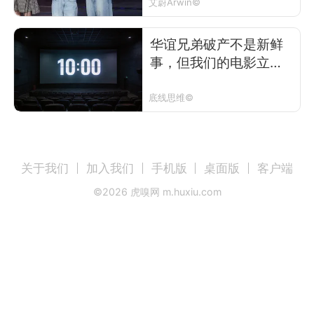
艾蔚Arwin©
华谊兄弟破产不是新鲜
事，但我们的电影立法
却一直没做好准备
底线思维©
关于我们
加入我们
手机版
桌面版
客户端
©
2026
虎嗅网 m.huxiu.com