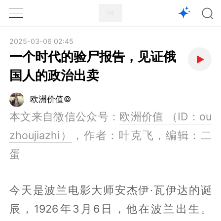
1X
APP
主页
2025-03-06 02:45
一个时代的验尸报告，见证俄
国人的政治出卖
欧洲价值©
本文来自微信公众号：
欧洲价值 （ID：ou
zhoujiazhi）
，作者：叶克飞，编辑：二
蛋
今天是波兰电影大师安杰伊·瓦伊达的诞
辰，1926年3月6日，他在波兰出生。