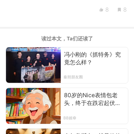
8
8
读过本文，Ta们还读了
冯小刚的《抓特务》究
竟怎么样？
秦朔朋友圈
80岁的Nice表情包老
头，终于在跌宕起伏的
一生中拿下了国际童话
大奖
BB姬©