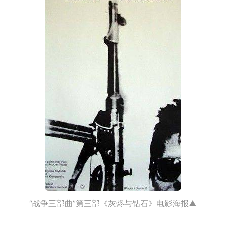
“战争三部曲”第三部《灰烬与钻石》电影海报▲