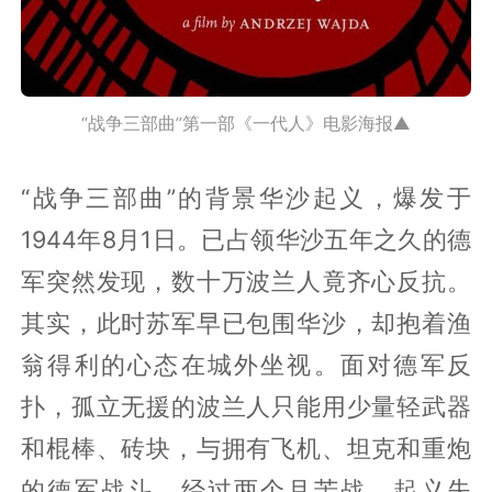
“战争三部曲”第一部《一代人》电影海报▲
“战争三部曲”的背景华沙起义，爆发于
1944年8月1日。已占领华沙五年之久的德
军突然发现，数十万波兰人竟齐心反抗。
其实，此时苏军早已包围华沙，却抱着渔
翁得利的心态在城外坐视。面对德军反
扑，孤立无援的波兰人只能用少量轻武器
和棍棒、砖块，与拥有飞机、坦克和重炮
的德军战斗。经过两个月苦战，起义失