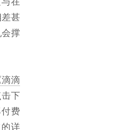
值与在
相差甚
机会撑
《滴滴
点击下
部付费
道的详