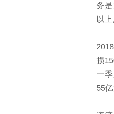
务是
以上
20
损1
一季
55