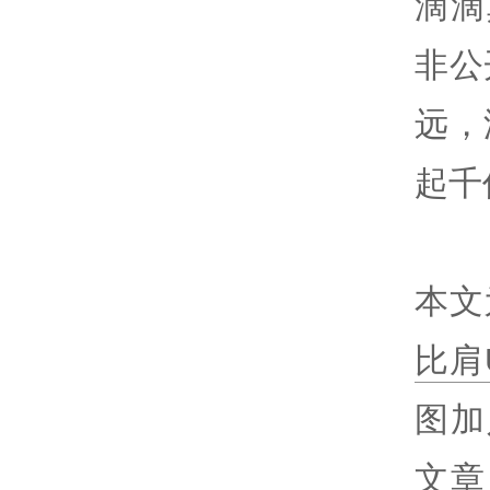
滴滴
非公
远，
起千
本文
比肩U
图加
文章