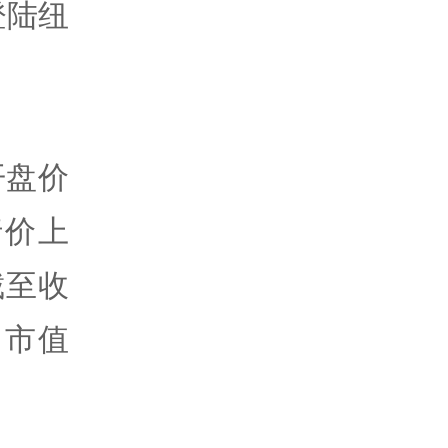
登陆纽
开盘价
行价上
截至收
，市值