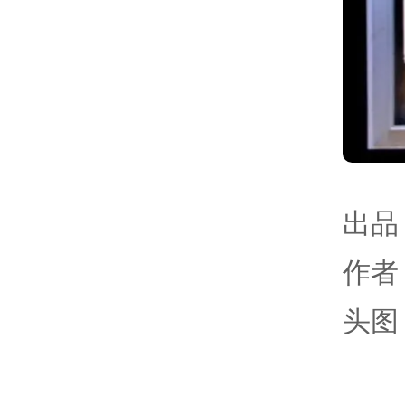
出品
作者
头图