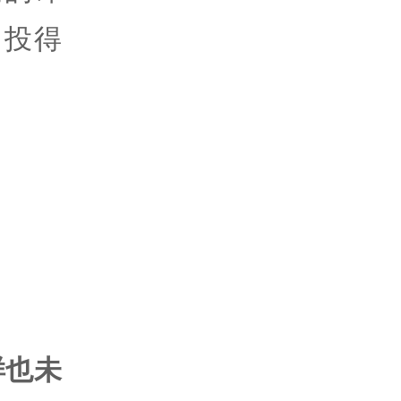
，投得
样也未