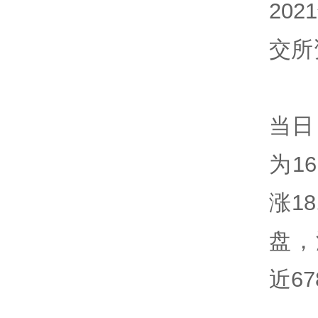
20
交所
当日
为1
涨1
盘，
近6