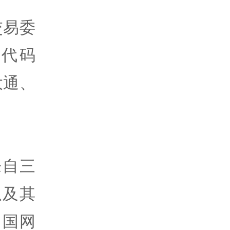
交易委
代码
大通、
来自三
以及其
中国网