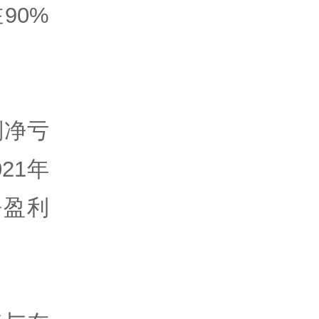
90%
别净亏
21年
净盈利