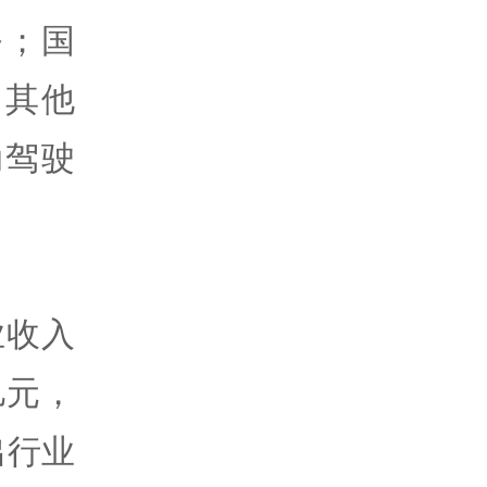
务；国
；其他
动驾驶
业收入
亿元，
出行业