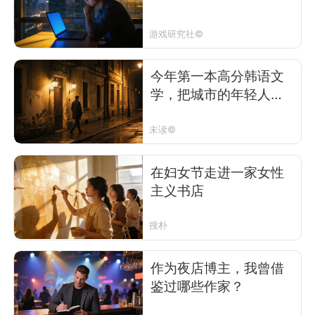
游戏研究社©
今年第一本高分韩语文
学，把城市的年轻人虐
惨了
未读©
在妇女节走进一家女性
主义书店
搜朴
作为夜店博主，我曾借
鉴过哪些作家？