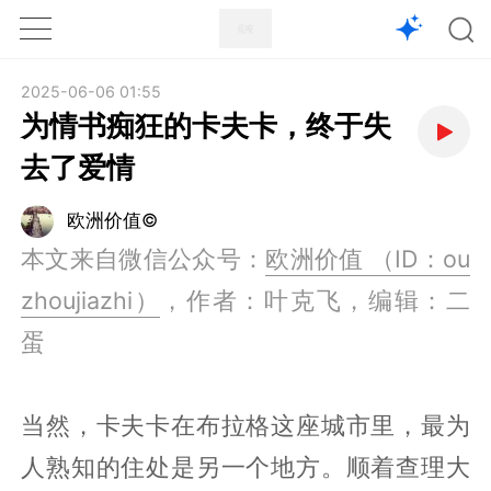
1X
APP
主页
2025-06-06 01:55
为情书痴狂的卡夫卡，终于失
去了爱情
欧洲价值©
本文来自微信公众号：
欧洲价值 （ID：ou
zhoujiazhi）
，作者：叶克飞，编辑：二
蛋
当然，卡夫卡在布拉格这座城市里，最为
人熟知的住处是另一个地方。顺着查理大