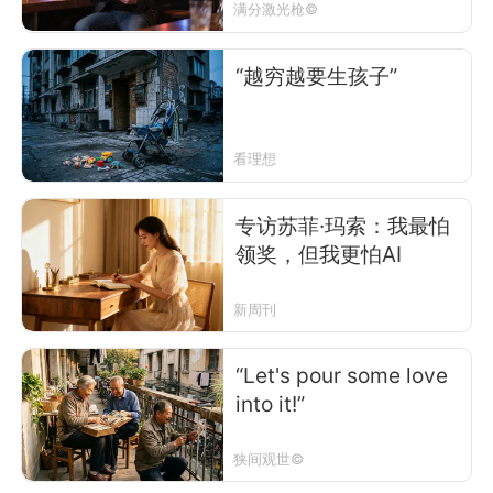
满分激光枪©
“越穷越要生孩子”
看理想
专访苏菲·玛索：我最怕
领奖，但我更怕AI
新周刊
“Let's pour some love
into it!”
狭间观世©