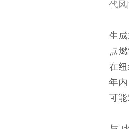
代风
生成
点燃
在纽
年内
可能
与