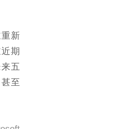
在重新
在近期
未来五
，甚至
osoft