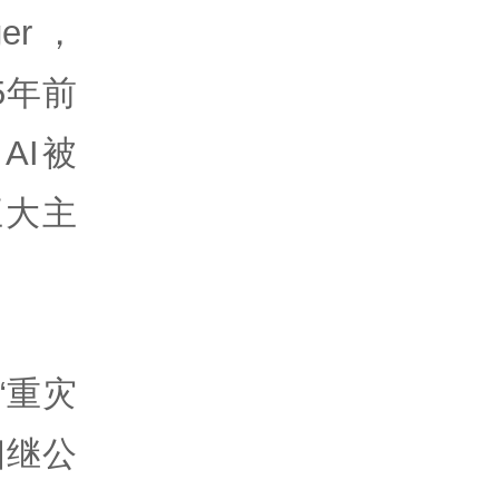
er，
25年前
AI被
五大主
“重灾
相继公