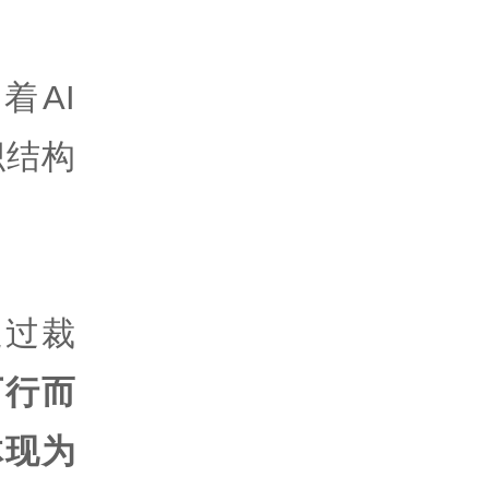
着AI
织结构
通过裁
下行而
体现为