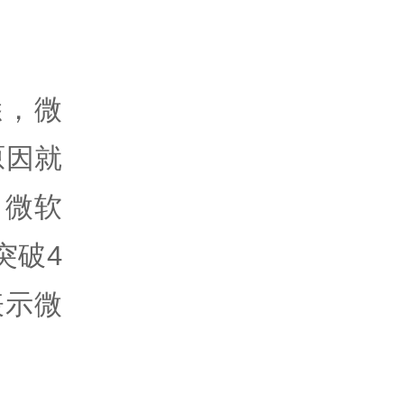
悉，微
原因就
，微软
突破4
表示微