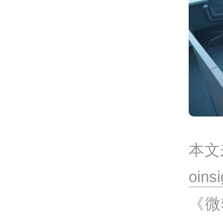
本文
oins
《微