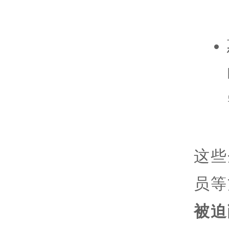
这些
员等
被迫