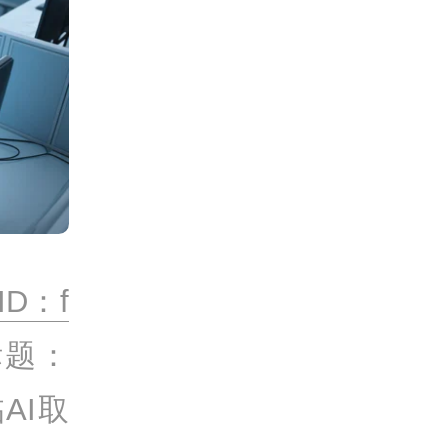
D：f
标题：
AI取