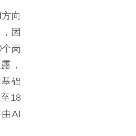
I方向
工，因
0个岗
透露，
量基础
至18
由AI