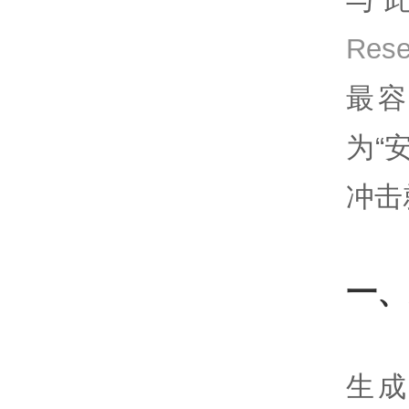
Res
最容
为“
冲击
一、
生成