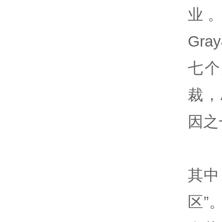
业。
Gra
七个
裁，
因之
其中
区”