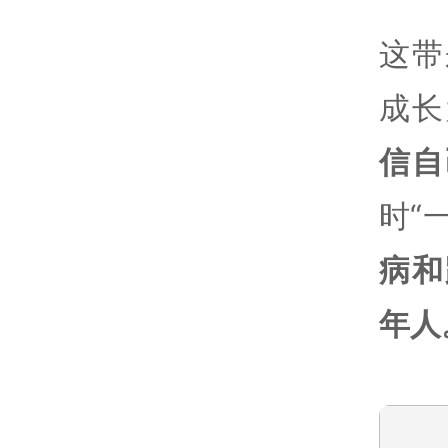
这带
成长
信自
时“
病和
年人