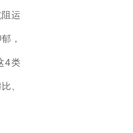
抗阻运
抑郁，
这4类
攀比、