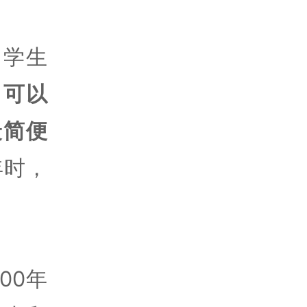
国学生
目可以
最简便
年时，
00年