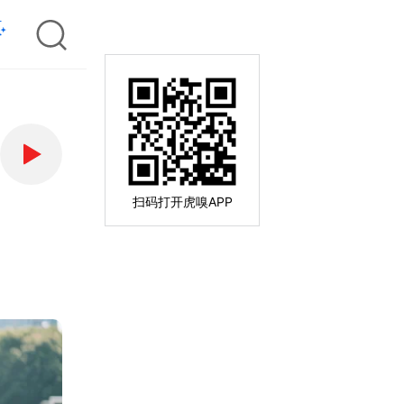
扫码打开虎嗅APP