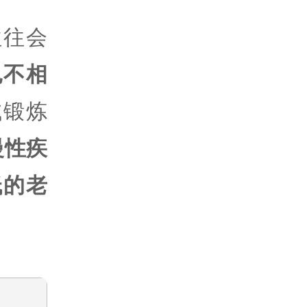
往往会
也不相
试锻炼
慢性疾
低的老