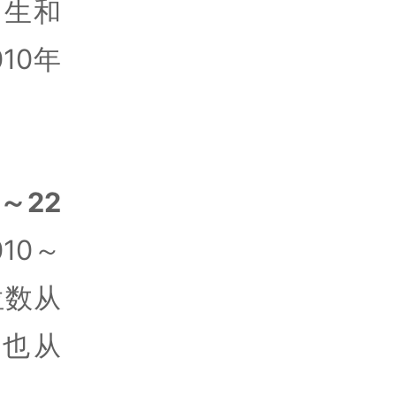
男生和
10年
～22
010～
位数从
生也从