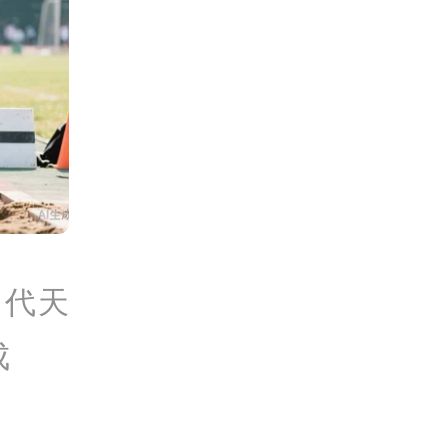
：代天
成