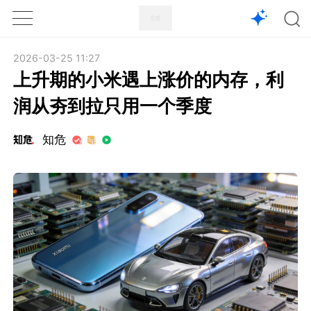
1X
APP
主页
2026-03-25 11:27
上升期的小米遇上涨价的内存，利
润从夯到拉只用一个季度
知危