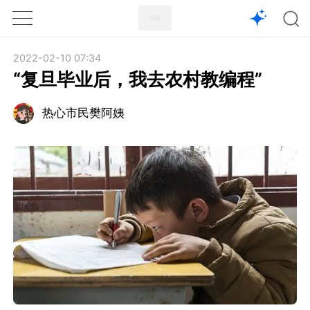
1X
APP
主页
2022-02-10 07:34
“复旦毕业后，我去农村教编程”
热心市民樊阿姨