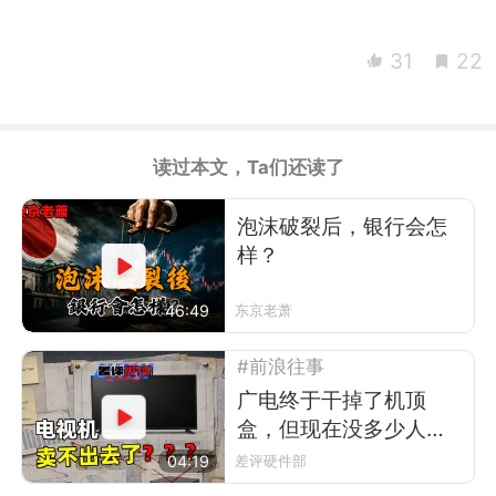
31
22
读过本文，Ta们还读了
泡沫破裂后，银行会怎
样？
46:49
东京老萧
#前浪往事
广电终于干掉了机顶
盒，但现在没多少人看
电视了
04:19
差评硬件部