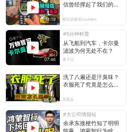
信曾经撑起了我们的前
互联网时代
11:19
酷玩实验室coollabs
#5分钟科普
从飞船到汽车，卡尔曼
滤波为何无处不在？
07:46
量子位
洗了八遍还是汗臭味？
衣服死了究竟是怎么回
事
06:56
茼蒿会
#大公司情报站
余承东接梗竹知了明明
能赢，鸿蒙智行为啥不