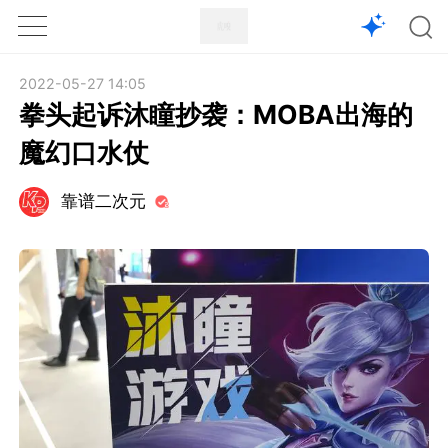
1X
APP
主页
2022-05-27 14:05
拳头起诉沐瞳抄袭：MOBA出海的
魔幻口水仗
靠谱二次元