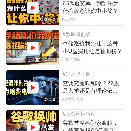
65%返奖率，刮刮乐为
什么故意让你中小奖？
09:03
IC实验室
#数码最前线
存储涨价我外挂，这种
小U盘实用还是智商税？
05:40
冯伟冯大白
#这才是正解！
空调究竟咋制冷？26度
是玄学还是有理论依
据？
02:59
X科技实验室
#大公司情报站
谷歌首席科学家离职，
市值蒸发1800亿美元