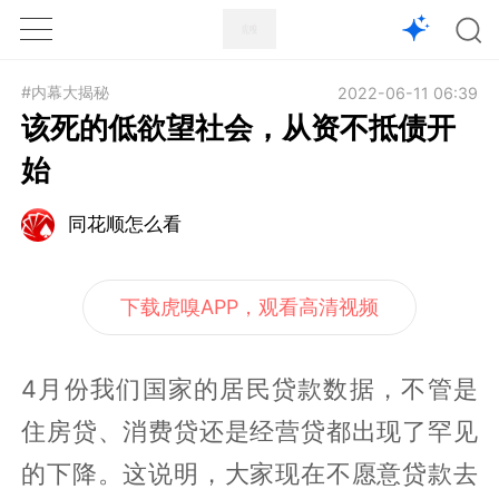
1X
APP
主页
#内幕大揭秘
2022-06-11 06:39
该死的低欲望社会，从资不抵债开
始
同花顺怎么看
下载虎嗅APP，观看高清视频
4月份我们国家的居民贷款数据，不管是
住房贷、消费贷还是经营贷都出现了罕见
的下降。这说明，大家现在不愿意贷款去