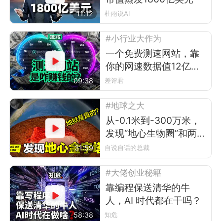
11:12
杜雨说AI
#小行业大作为
一个免费测速网站，靠
你的网速数据值12亿美
元？
09:38
差评君
#地球之大
从-0.1米到-300万米，
发现“地心生物圈”和两
座“地心金字塔”
31:59
自说自话的总裁
#大佬创业秘籍
靠编程保送清华的牛
人，AI 时代都在干吗？
58:38
知危