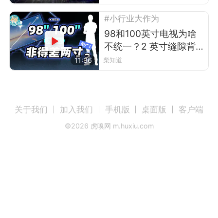
#小行业大作为
98和100英寸电视为啥
不统一？2 英寸缝隙背
后的行业故事
11:36
柴知道
关于我们
加入我们
手机版
桌面版
客户端
©
2026
虎嗅网 m.huxiu.com