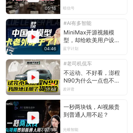
05:16
暗信号
#AI有多智能
MiniMax开源视频模
型，却给欧美用户设了
道门槛
04:46
蓝字计划
#老司机侃车
不运动、不好看，澎程
N90为什么一点也不像
小米？
11:48
差评君
一秒两块钱，AI视频贵
到普通人用不起？
02:55
光锥智能