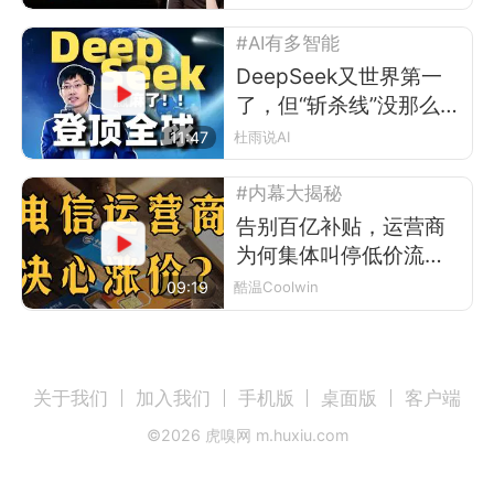
#AI有多智能
DeepSeek又世界第一
了，但“斩杀线”没那么简
单
11:47
杜雨说AI
#内幕大揭秘
告别百亿补贴，运营商
为何集体叫停低价流量
卡？
09:19
酷温Coolwin
关于我们
加入我们
手机版
桌面版
客户端
©
2026
虎嗅网 m.huxiu.com