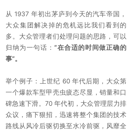
从 1937 年初出茅庐到今天的汽车帝国，
大众集团解决掉的危机远比我们看到的
多。大众管理者们处理问题的思路，可以
归纳为一句话：
“在合适的时间做正确的
事”。
举个例子：上世纪 60 年代后期，大众第
一个爆款车型甲壳虫疲态尽显，销量和口
碑急速下滑。70 年代初，大众管理层力排
众议，痛下狠招，迅速将整个集团的技术
路线从风冷后驱切换至水冷前驱，风靡全