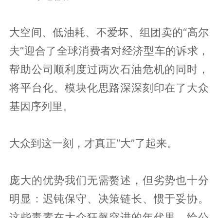
大空间、低油耗、不爱坏、组团卖的“高尔
夫”迎合了全球消费者对经济型车的诉求，
帮助公司顺利度过两次石油危机的同时，
将平台化、模块化思路深深刻印在了大众
基因序列里。
大众到这一刻，才真正“大”了起来。
庞大的优势我们无需赘述，但劣势也十分
明显：迟钝保守、决策链长、惯于妥协。
这些毒素在大众狂飙突进的年代里，给公