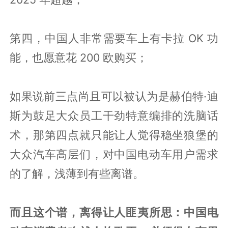
第四，中国人非常需要车上有卡拉 OK 功
能，也愿意花 200 欧购买；
如果说前三点尚且可以被认为是赫伯特·迪
斯为鼓足大众员工干劲特意编排的洗脑话
术，那第四点就只能让人觉得稳坐狼堡的
大众汽车高层们，对中国电动车用户需求
的了解，浅薄到有些离谱。
而且这个谱，离得让人匪夷所思：中国电