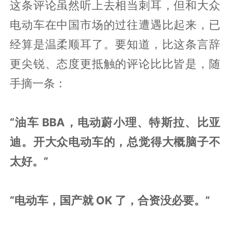
这条评论虽然听上去相当刺耳，但和大众
电动车在中国市场的过往遭遇比起来，已
经算是温柔顺耳了。要知道，比这条言辞
更尖锐、态度更抵触的评论比比皆是，随
手摘一条：
“油车 BBA，电动蔚小理、特斯拉、比亚
迪。开大众电动车的，总觉得大概脑子不
太好。”
“电动车，国产就 OK 了，合资没必要。”