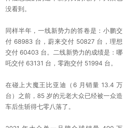
没看到。
同样半年，一线新势力的答卷是：小鹏交
付 68983 台，蔚来交付 50827 台，理想
交付 60403 台。二线新势力的成绩是：哪
吒交付 63131 台，零跑交付 51994 台。
在碰上大魔王比亚迪（6 月销量 13.4 万
台）之前，85 岁的元老大众已经被一众造
车后生斩得七零八落了。