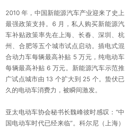
2010 年，中国新能源汽车产业迎来了史上
最强政策支持。6 月，私人购买新能源汽
车补贴政策率先在上海、长春、深圳、杭
州、合肥等五个城市试点启动。插电式混
合动力车每辆最高补贴 5 万元，纯电动车
每辆最高补贴 6 万元。新能源汽车示范推
广试点城市由 13 个扩大到 25 个。蛰伏已
久的电动车消费力，被瞬间激发。
亚太电动车协会秘书长魏峰彼时感叹：“中
国电动车时代已经来临”。科尔尼（上海）