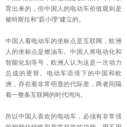
育出来的，但中国人的电动车价值观则是
被特斯拉和“蔚小理”建立的。
中国人看电动车的坐标点是互联网，欧洲
人的坐标点是燃油车。中国人将电动化和
智能化划等号，欧洲人认为这是一次动力
总成的更替。电动车语境下的中国和欧
洲，存在着非常明显的代际差，两者间隔
着一整条互联网的时代鸿沟。
所以中国人喜欢的电动车，必须有非常强