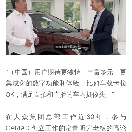
“（中国）用户期待更独特、丰富多元、更
集成化的数字功能和体验，比如车载卡拉
OK，满足自拍和直播的车内摄像头。”
在大众集团总部工作近30年，参与
CARIAD 创立工作的常青听完老板的高论