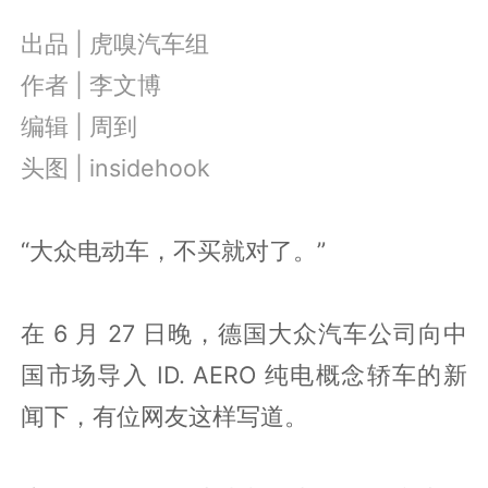
出品 | 虎嗅汽车组
作者 | 李文博
编辑 | 周到
头图 | insidehook
“大众电动车，不买就对了。”
在 6 月 27 日晚，德国大众汽车公司向中
国市场导入 ID. AERO 纯电概念轿车的新
闻下，有位网友这样写道。