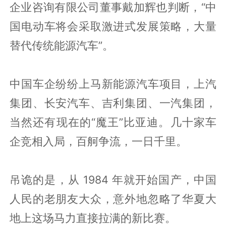
企业咨询有限公司董事戴加辉也判断，“中
国电动车将会采取激进式发展策略，大量
替代传统能源汽车”。
中国车企纷纷上马新能源汽车项目，上汽
集团、长安汽车、吉利集团、一汽集团，
当然还有现在的“魔王”比亚迪。几十家车
企竞相入局，百舸争流，一日千里。
吊诡的是，从 1984 年就开始国产，中国
人民的老朋友大众，意外地忽略了华夏大
地上这场马力直接拉满的新比赛。