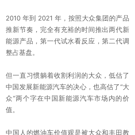
2010 年到 2021 年，按照大众集团的产品
推新节奏，完全有充裕的时间推出两代新
能源产品，第一代试水看反应，第二代调
整占基盘。
但一直习惯躺着收割利润的大众，低估了
中国发展新能源汽车的决心，也高估了“大
众”两个字在中国新能源汽车市场内的价
值。
中国人的燃油车价值观是被大众和丰田教