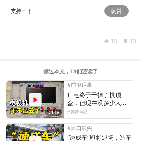
支持一下
赞赏
15
13
读过本文，Ta们还读了
#前浪往事
广电终于干掉了机顶
盒，但现在没多少人看
电视了
04:19
差评硬件部
#风口浪尖
“速成车”即将退场，造车