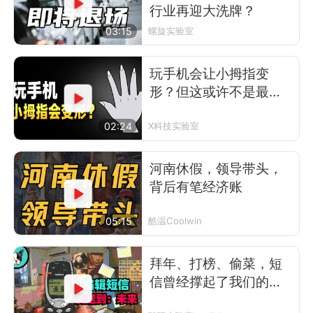
行业再迎大洗牌？
03:15
螺旋实验室
玩手机会让小拇指变
形？但这或许不是最可
怕的事
02:24
X科技实验室
河南休假，领导带头，
背后有笔经济账
05:15
酷温Coolwin
拜年、打榜、偷菜，短
信曾经撑起了我们的前
互联网时代