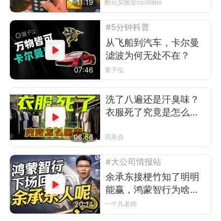
11:19
酷玩实验室coollabs
#5分钟科普
从飞船到汽车，卡尔曼
滤波为何无处不在？
07:46
量子位
洗了八遍还是汗臭味？
衣服死了究竟是怎么回
事
06:56
茼蒿会
#大公司情报站
余承东接梗竹知了明明
能赢，鸿蒙智行为啥不
让？
20:14
一个凡老师