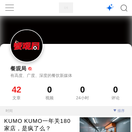
1X
APP
主页
餐观局
有高度、广度、深度的餐饮新媒体
42
0
0
0
文章
视频
24小时
评论
时间
排序
KUMO KUMO一年关180
家店，是疯了么？