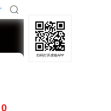
扫码打开虎嗅APP
0