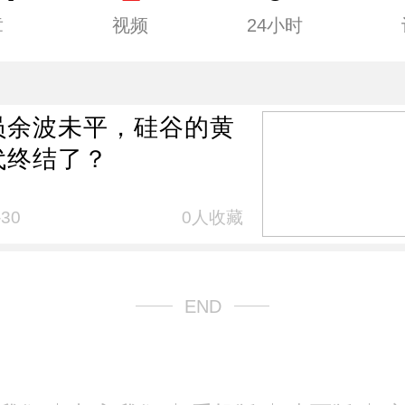
章
视频
24小时
员余波未平，硅谷的黄
代终结了？
-30
0人收藏
END