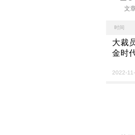
文
时间
大裁
金时
2022-11