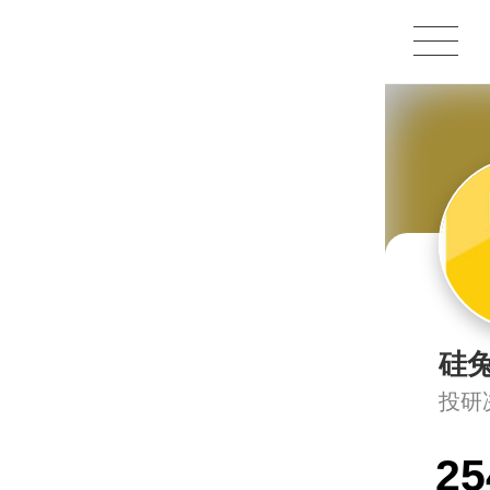
硅
投研
25