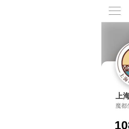
1X
APP
主页
上
魔都
10