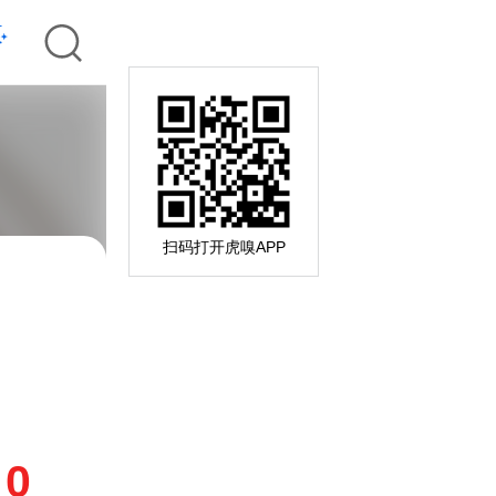
扫码打开虎嗅APP
0