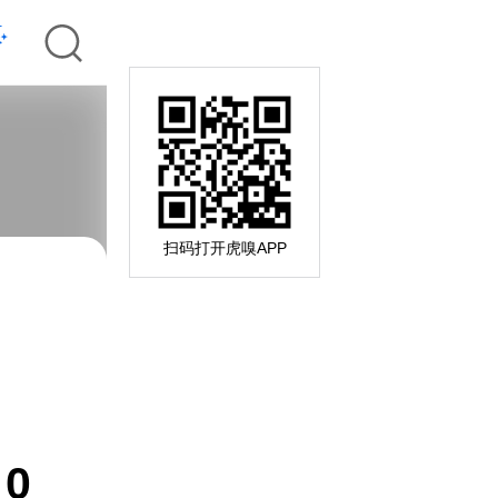
扫码打开虎嗅APP
0