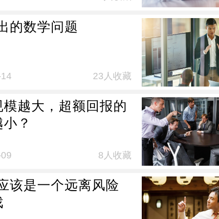
退出的数学问题
-14
23人收藏
规模越大，超额回报的
越小？
-09
8人收藏
不应该是一个远离风险
戏