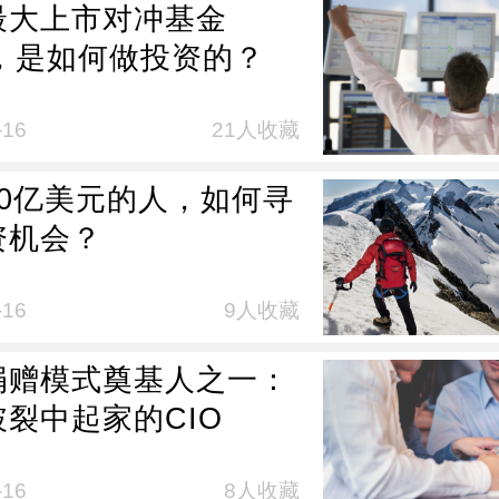
最大上市对冲基金
O，是如何做投资的？
-16
21人收藏
90亿美元的人，如何寻
资机会？
-16
9人收藏
捐赠模式奠基人之一：
裂中起家的CIO
-16
8人收藏