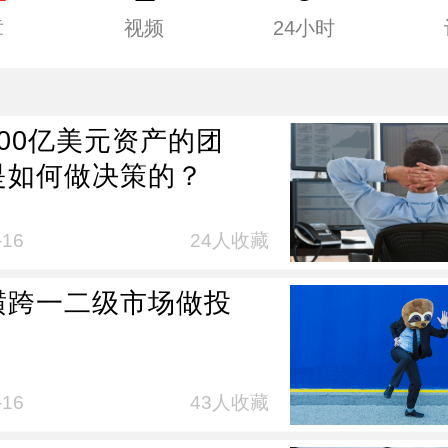
章
视频
24小时
00亿美元资产的团
是如何做决策的？
-16
24人收藏
横跨一二级市场做投
-16
43人收藏