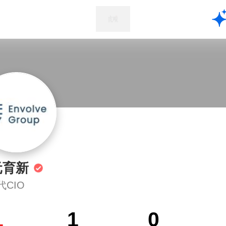
元育新
代CIO
1
1
0