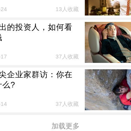
-24
13人收藏
杰出的投资人，如何看
钱
-17
37人收藏
顶尖企业家群访：你在
什么?
-14
37人收藏
加载更多