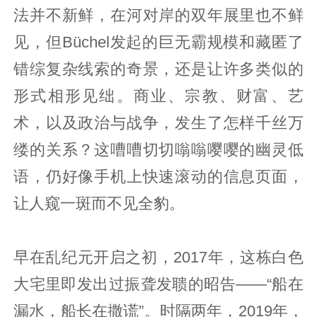
法并不新鲜，在河对岸的双年展里也不鲜
见，但Büchel发起的巨无霸规模和藏匿了
错综复杂线索的奇景，还是让许多类似的
形式相形见绌。商业、宗教、财富、艺
术，以及政治与战争，发生了怎样千丝万
缕的关系？这嘈嘈切切嗡嗡嘤嘤的幽灵低
语，仍好像手机上快速滚动的信息页面，
让人窥一斑而不见全豹。
早在乱纪元开启之初，2017年，这栋白色
大宅里即发出过振聋发聩的昭告——“船在
漏水，船长在撒谎”。时隔两年，2019年，