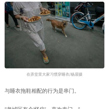
在弄堂里大家习惯穿睡衣/杨眉摄
与睡衣拖鞋相配的行为是串门。