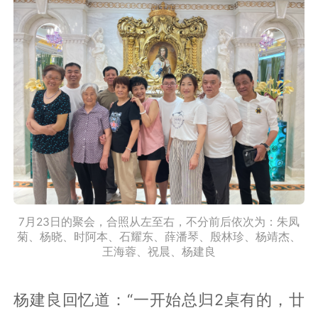
7月23日的聚会，合照从左至右，不分前后依次为：朱凤
菊、杨晓、时阿本、石耀东、薛潘琴、殷林珍、杨靖杰、
王海蓉、祝晨、杨建良
杨建良回忆道：“一开始总归2桌有的，廿