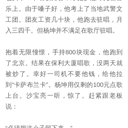
乐上。由于嗓子好，他考上了当地武警文
工团。团友工资几十块，他跑去驻唱，月
入三四千。但杨坤并不满足在歌厅驻唱。
抱着无限憧憬，手持800块现金，他跑到
了北京。结果在保利大厦唱歌，没两天就
被炒了。幸好一司机不要他钱，给他拉
到“卡萨布兰卡”。杨坤用仅剩的100元点歌
上台。沙宝亮一听，惊了。赶紧跟老板
说：