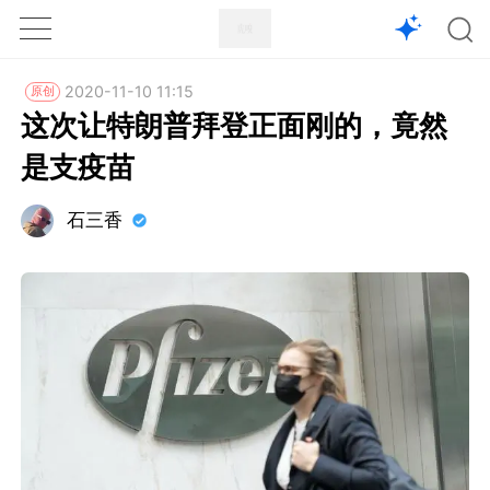
1X
APP
主页
2020-11-10 11:15
原创
这次让特朗普拜登正面刚的，竟然
是支疫苗
石三香