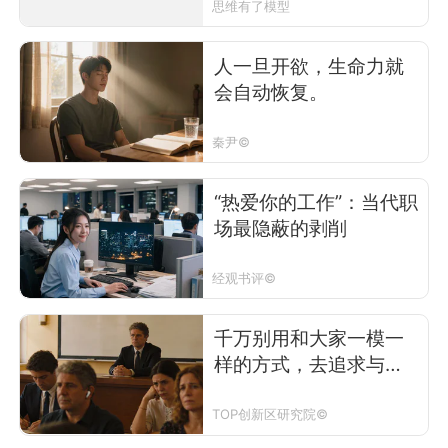
思维有了模型
人一旦开欲，生命力就
会自动恢复。
秦尹©
“热爱你的工作”：当代职
场最隐蔽的剥削
经观书评©
千万别用和大家一模一
样的方式，去追求与众
不同……
TOP创新区研究院©