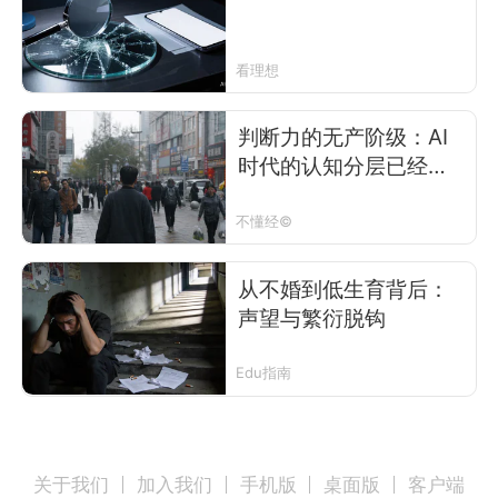
看理想
判断力的无产阶级：AI
时代的认知分层已经开
始了
不懂经©
从不婚到低生育背后：
声望与繁衍脱钩
Edu指南
关于我们
加入我们
手机版
桌面版
客户端