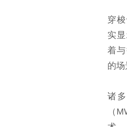
穿梭
实显
着与
的场
诸
（M
术—