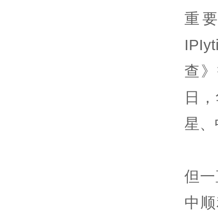
重
IP
查》
日，
星、
但一
中顺