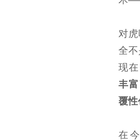
对虎
全不
现在
丰富
覆性
在