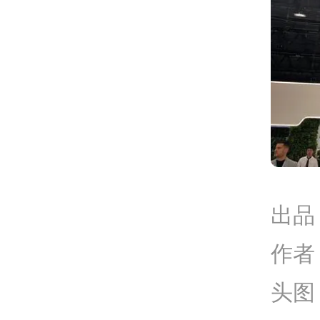
出品
作者 
头图