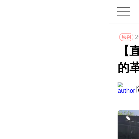
2
原创
【直
的