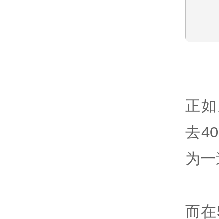
正如
去4
为一
而在