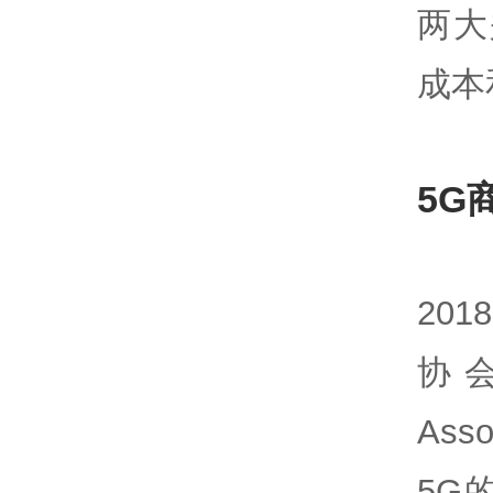
两大
成本
5G
20
协会G
As
5G