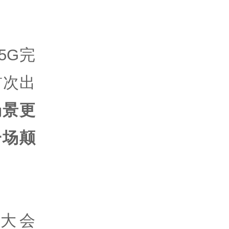
5G完
首次出
场景更
一场颠
大会