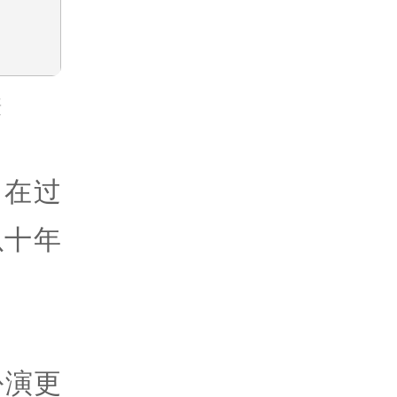
摄
，在过
以十年
扮演更