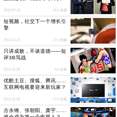
业，视频门户模式将死？
2015-07-16
47人收藏
短视频，社交下一个增长引
擎
2013-12-21
27人收藏
只讲成败，不谈道德——短
评3B骂战
2013-11-26
4人收藏
优酷土豆、搜狐、腾讯……
互联网电视要迎来新玩家？
2013-11-08
17人收藏
古永锵、张朝阳、龚宇……
谁会成为第一个电视人？