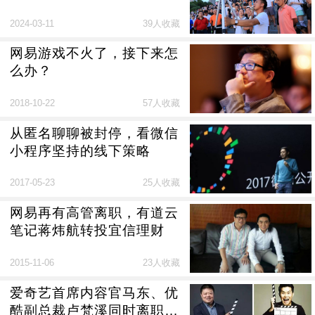
2024-03-11
39人收藏
网易游戏不火了，接下来怎
么办？
2018-10-22
57人收藏
从匿名聊聊被封停，看微信
小程序坚持的线下策略
2017-05-23
25人收藏
网易再有高管离职，有道云
笔记蒋炜航转投宜信理财
2015-11-06
23人收藏
爱奇艺首席内容官马东、优
酷副总裁卢梵溪同时离职创