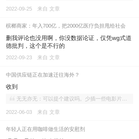
2022-09-25
来自
文章
槟榔商家：年入700亿，把2000亿医疗负担甩给社会
删我评论也没用啊，你没数据论证，仅凭wg式道
德批判，这个是不行的
2022-09-23
来自
文章
中国供应链正在加速迁往海外？
收到
无无亦无：可以提个建议吗。少插一些电影片段 影响观看
2022-06-03
来自
文章
年轻人正在用咖啡做生活的安慰剂