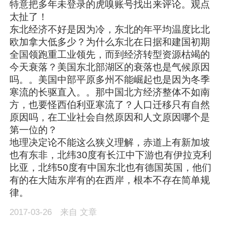
特意把多年未登录的虎嗅账号找出来评论。观点
太扯了！
东北经济不好是因为冷，东北的年平均温度比北
欧加拿大低多少？为什么东北在日据和建国初期
全国领跑重工业领先，而到经济转型资源枯竭的
今天衰落？美国东北部湖区的衰落也是气候原因
吗。。美国中部平原多州不能崛起也是因为冬季
寒流的长驱直入。。那中国北方经济整体不如南
方，也要怪西伯利亚寒流了？人口迁移只有自然
原因吗，在工业社会自然原因和人文原因哪个是
第一位的？
地理决定论不能这么狭义理解，赤道上有新加坡
也有东非，北纬30度有长江中下游也有伊拉克利
比亚，北纬50度有中国东北也有德国英国，他们
有的在大陆东岸有的在西岸，根本不存在简单规
律。
2017-03-26
来自
文章