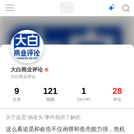
1X
APP
主页
大白商业评论
大白商业评论
9
121
1
28
文章
视频
24小时
评论
关于追觅“崩老头”事件我所了解的
这么看追觅和俞浩不仅画饼和造壳能力强，危机