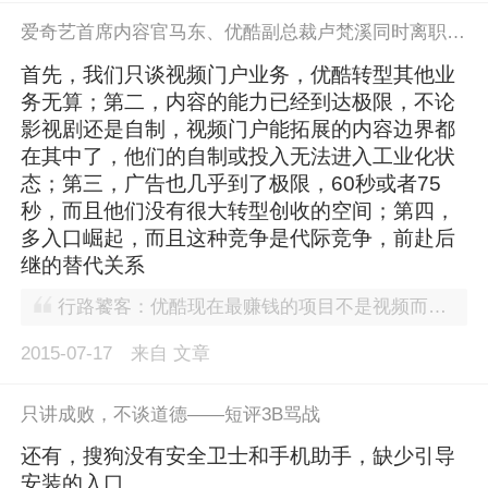
爱奇艺首席内容官马东、优酷副总裁卢梵溪同时离职创业，视频门户模式将死？
首先，我们只谈视频门户业务，优酷转型其他业
务无算；第二，内容的能力已经到达极限，不论
影视剧还是自制，视频门户能拓展的内容边界都
在其中了，他们的自制或投入无法进入工业化状
态；第三，广告也几乎到了极限，60秒或者75
秒，而且他们没有很大转型创收的空间；第四，
多入口崛起，而且这种竞争是代际竞争，前赴后
继的替代关系
行路饕客：优酷现在最赚钱的项目不是视频而是游戏，看之前公布的财报就知道。而且优酷的流量一直在呈上升趋势，不是有种说法叫做“为获得更为长久的收益，企业可以放弃短期利益”么。京东也在“巨额”亏损，可市场份额却在不断扩大。投资人不断为企业注资看重的也是公司长期盈利的能力。再说，不是还有被收购最后一条路可走么.....最悲观的境地。
2015-07-17
来自
文章
只讲成败，不谈道德——短评3B骂战
还有，搜狗没有安全卫士和手机助手，缺少引导
安装的入口