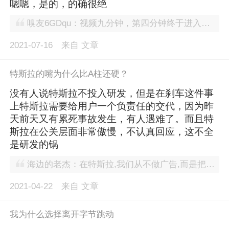
嗯嗯，是的，的确很绝
嗅友6GDqu：视频九分钟，第四分钟终于进入正文，绝了。
2021-07-16
来自
文章
特斯拉的嘴为什么比A柱还硬？
没有人说特斯拉不投入研发，但是在刹车这件事
上特斯拉需要给用户一个负责任的交代，因为昨
天前天又有累死事故发生，有人遇难了。而且特
斯拉在公关层面非常傲慢，不认真回应，这不全
是研发的锅
海边的老杰：在特斯拉,我们从不做广告,而是把钱投入研发和生产设计,不断改进产品.每家公司都应该自问,我们所做的这些事情,到底有没有让产品或服务更好,如果没有,就应该喊停了.
2021-04-22
来自
文章
我为什么选择离开字节跳动