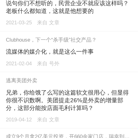
说句你们不想听的，民营企业不就应该这样吗？
老板什么都知道，这就是他想要的
2021-03-25
来自
文章
Clubhouse，下一个“杀手级”社交产品？
流媒体的媒介化，就是这么一件事
2021-02-04
来自
号外
逃离美团外卖
兄弟，你给饿了么写的这篇软文很用心，但显得
你很不识数啊。美团提走26%是外卖的增量部
分，这部分能按店面毛利计算吗？
2019-04-12
来自
文章
成立9个月拿2亿美元投资，开660余家门店，瑞幸到底有啥绝活？