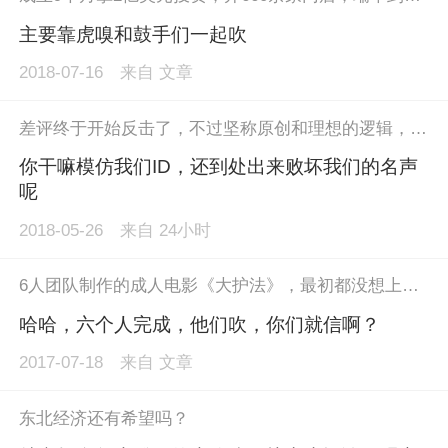
主要靠虎嗅和鼓手们一起吹
2018-07-16
来自
文章
差评终于开始反击了，不过坚称原创和理想的逻辑，总让人觉得哪里不对？洗稿本来就是法律难以界定的，梦想更不是靠踩整个媒体圈标榜自己是清流获得的。但反击也说明了差评的求生欲真的好强。毕竟他们清醒的意识到，这件事一旦怂了，万劫不复，而反击一下，或许还有机会度过这次被围攻的危机，甚至撕掉洗稿标签。
你干嘛模仿我们ID，还到处出来败坏我们的名声
呢
2018-05-26
来自
24小时
6人团队制作的成人电影《大护法》，最初都没想上院线
哈哈，六个人完成，他们吹，你们就信啊？
2017-07-18
来自
文章
东北经济还有希望吗？