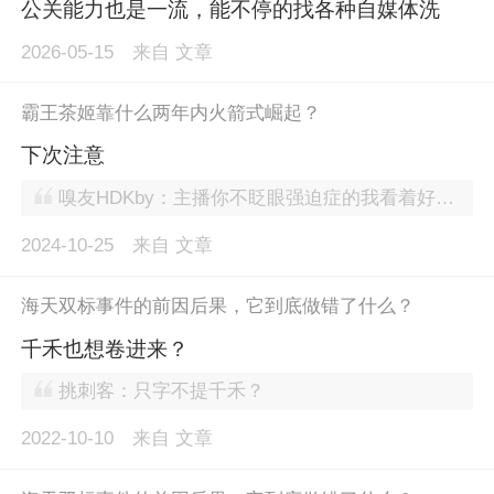
公关能力也是一流，能不停的找各种自媒体洗
2026-05-15
来自
文章
霸王茶姬靠什么两年内火箭式崛起？
下次注意
嗅友HDKby：主播你不眨眼强迫症的我看着好着急
2024-10-25
来自
文章
海天双标事件的前因后果，它到底做错了什么？
千禾也想卷进来？
挑刺客：只字不提千禾？
2022-10-10
来自
文章