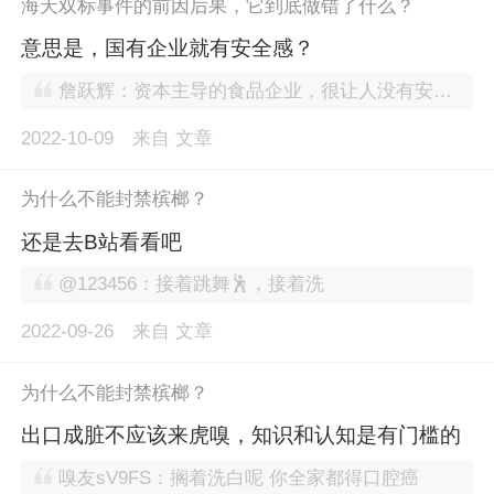
海天双标事件的前因后果，它到底做错了什么？
意思是，国有企业就有安全感？
詹跃辉：资本主导的食品企业，很让人没有安全感
2022-10-09
来自
文章
为什么不能封禁槟榔？
还是去B站看看吧
@123456：接着跳舞🕺，接着洗
2022-09-26
来自
文章
为什么不能封禁槟榔？
出口成脏不应该来虎嗅，知识和认知是有门槛的
嗅友sV9FS：搁着洗白呢 你全家都得口腔癌