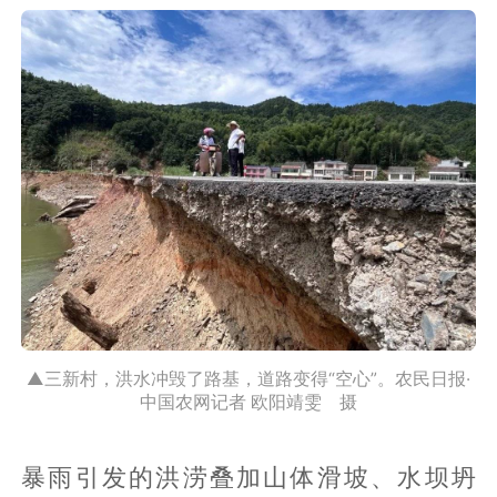
▲三新村，洪水冲毁了路基，道路变得“空心”。农民日报·
中国农网记者 欧阳靖雯 摄
暴雨引发的洪涝叠加山体滑坡、水坝坍