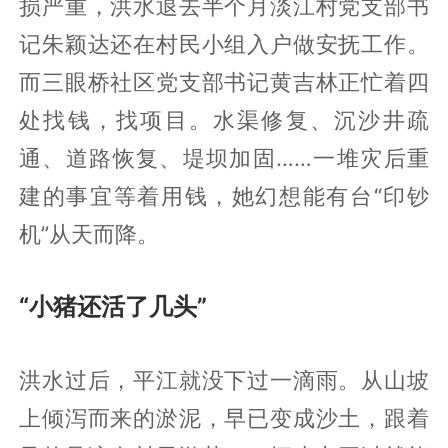
损严重，洪水退去半个月淡江村党支部书
记朱颖达还在村民小组入户做安抚工作。
而三眼桥社区党支部书记黄吉林正忙着四
处找钱，找项目。水渠修复、沉沙井疏
通、道路恢复、堤坝加固……一堆灾后重
建的事宜等着用钱，她幻想能有台“印钞
机”从天而降。
“小猪还活了几头”
洪水过后，平江就没下过一滴雨。从山坡
上倾泻而来的淤泥，早已变成沙土，跟着