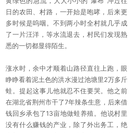
黄绿色的急流，大大小小的“瀑布”冲过往
日的农田、村路，一开始是咆哮，后来更
多时候是呜咽。不到两小时全村就几乎成
了一片汪洋，等水流退去，村民们发现熟
悉的一切都显得陌生。
涨水时，余中才顺着山路径直往上跑，眼
睁睁看着泥土色的洪水漫过池塘里2万多斤
蛙。提起这事儿他就忍不住要哭。他之前
在湖北省荆州市干了7年辣条生意，后来借
钱回乡承包了13亩地做蛙养殖。他说村里
没有什么赚钱的产业，除了外出务工，绝