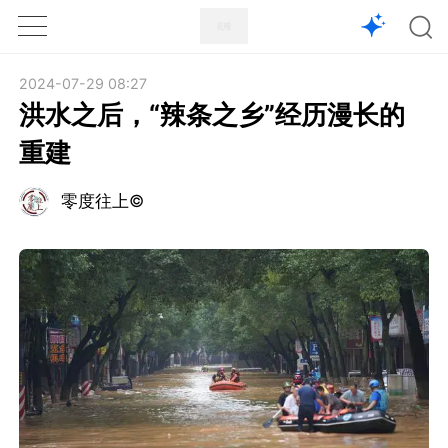
1X
APP
主页
2024-07-29 08:27
洪水之后，“辣条之乡”经历漫长的
重建
零度往上©