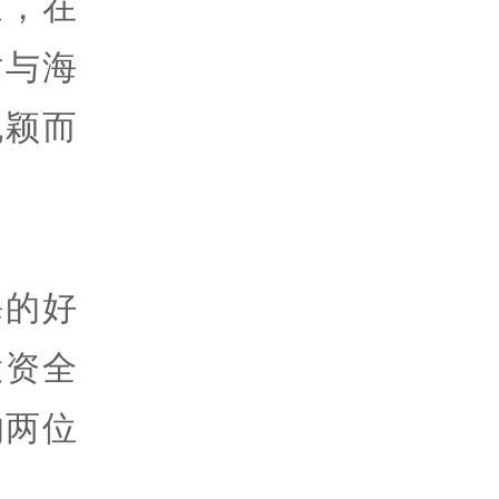
象，在
对与海
脱颖而
海的好
投资全
n的两位