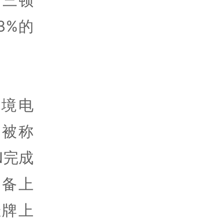
3%的
境电
，被称
N完成
筹备上
挂牌上