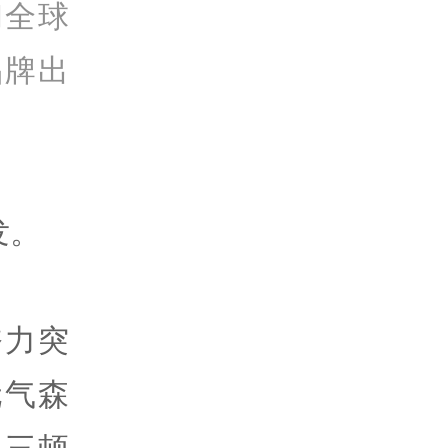
和全球
品牌出
发。
奋力突
元气森
，三顿