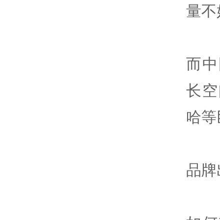
量不
而中
长空
哈等
品牌