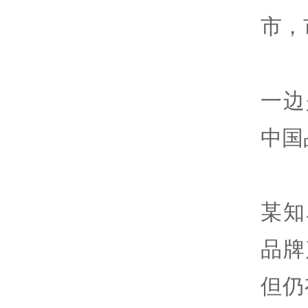
市，
一边
中国
某知
品牌
但仍