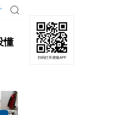
没懂
扫码打开虎嗅APP