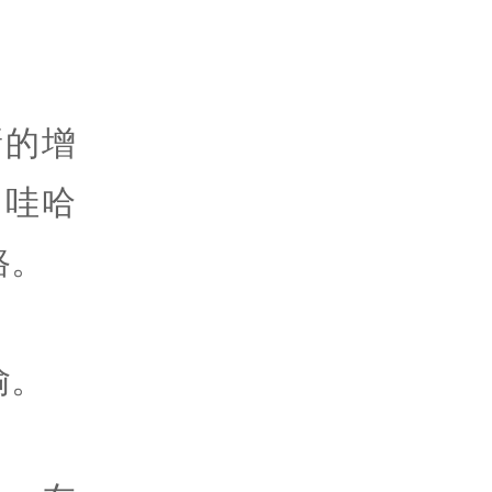
新的增
、哇哈
路。
喻。