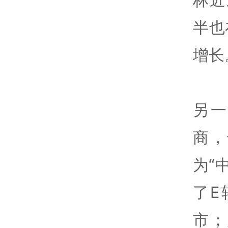
半也
增长
另
商，
为“
了E
市；