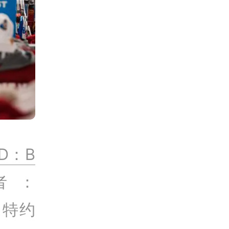
D：B
者：
（特约