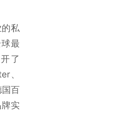
业的私
有全球最
展开了
ter、
德国百
品牌实