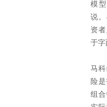
模
说。
资者
于字
马科
险是
组合