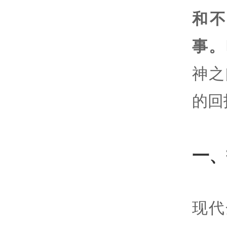
和
事。
神之
的回
一、
现代