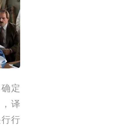
不确定
 ，
译
央行行