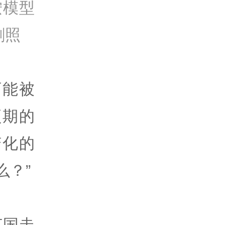
按模型
剧照
可能被
预期的
变化的
么？”
英国走