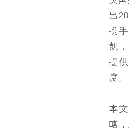
出2
携手
凯，
提
度。
本
略，