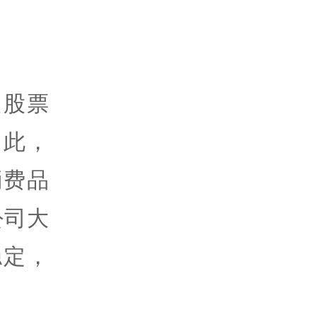
。
只股票
因此，
消费品
公司大
稳定，