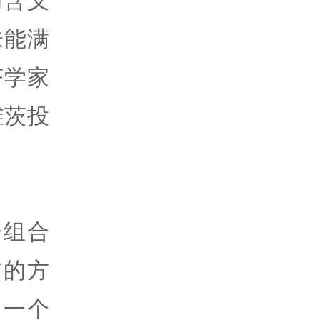
的含义
未能满
济学家
维茨投
资组合
布的方
即一个