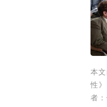
本文
性》
者：