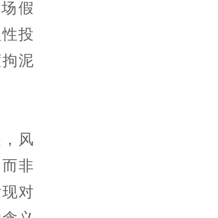
场假
理性投
度拘泥
是，风
，而非
发现对